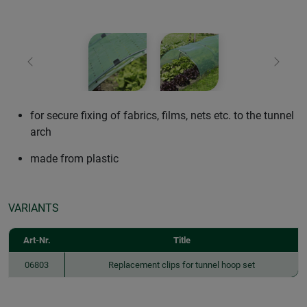
Previous
Next
for secure fixing of fabrics, films, nets etc. to the tunnel
arch
made from plastic
VARIANTS
Art-Nr.
Title
06803
Replacement clips for tunnel hoop set