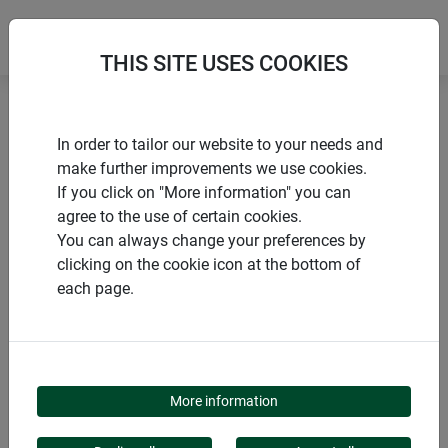
THIS SITE USES COOKIES
Home
Growth promoting
In order to tailor our website to your needs and
Replacement clips for flexi tunnel arch set
make further improvements we use cookies.
If you click on "More information" you can
agree to the use of certain cookies.
You can always change your preferences by
clicking on the cookie icon at the bottom of
PRODUCTS
each page.
REPLACEMENT CLIPS
FOR FLEXI TUNNEL
More information