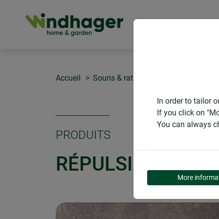
PRODUITS
Accueil
Souris & rats
Répulsif à souris e
In order to tailo
If you click on "M
You can always ch
PRODUITS
RÉPULSIF À SOUR
More informa