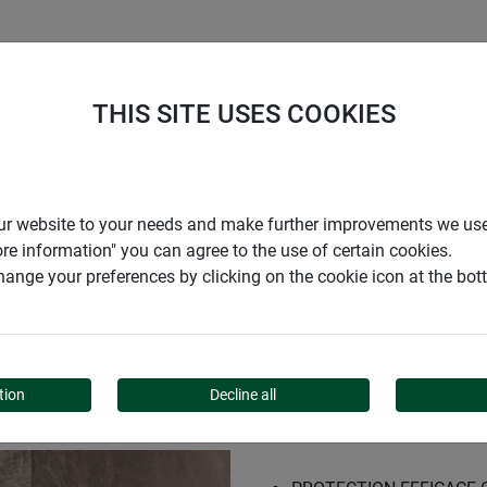
ENTREPRISE
SUPPORT
THIS SITE USES COOKIES
t à rats ULTRA SCARE
r our website to your needs and make further improvements we us
ore information" you can agree to the use of certain cookies.
ange your preferences by clicking on the cookie icon at the bo
IS ET À RATS ULTRA SC
tion
Decline all