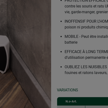
PROTECTION EFFICACE CO
contre les souris et rats
vie, garde-manger, grenie
INOFFENSIF POUR L’HOM
poison ni produits chimiq
MOBILE - Peut être installé
batterie
EFFICACE À LONG TERME 
d’utilisation permanente e
OUBLIEZ LES NUISIBLES - Pr
fouines et ratons laveurs,
VARIATIONS
N.o-Art.