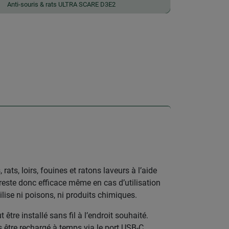
Anti-souris & rats ULTRA SCARE D3E2
ats, loirs, fouines et ratons laveurs à l’aide
n reste donc efficace même en cas d’utilisation
lise ni poisons, ni produits chimiques.
être installé sans fil à l’endroit souhaité.
 être rechargé à temps via le port USB-C.