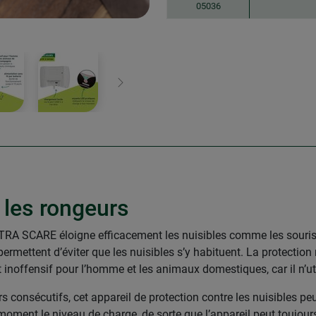
05036
Continuer
 les rongeurs
ULTRA SCARE éloigne efficacement les nuisibles comme les souris, r
 permettent d’éviter que les nuisibles s’y habituent. La protectio
 inoffensif pour l’homme et les animaux domestiques, car il n’uti
 consécutifs, cet appareil de protection contre les nuisibles peut 
oment le niveau de charge, de sorte que l’appareil peut toujours