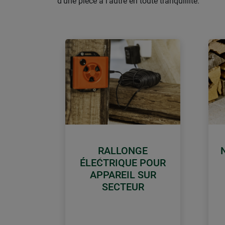
d'une pièce à l’autre en toute tranquillité.
RALLONGE
ÉLECTRIQUE POUR
retour
APPAREIL SUR
SECTEUR