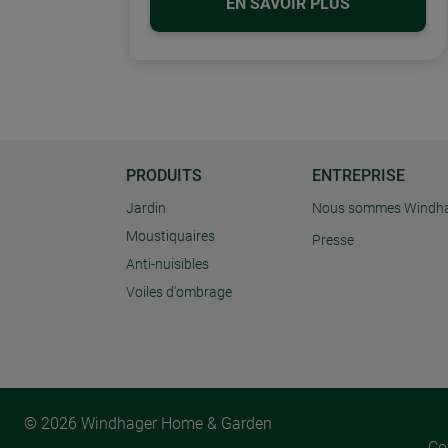
EN SAVOIR PLUS
PRODUITS
ENTREPRISE
Jardin
Nous sommes Windh
Moustiquaires
Presse
Anti-nuisibles
Voiles d'ombrage
© 2026 Windhager Home & Garden
Co