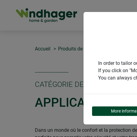
PRODUITS
Accueil
Produits de Windhager Home & Gar
In order to tailo
If you click on "M
You can always ch
CATÉGORIE DE PRODUITS
APPLICATIONS S
More informa
Dans un monde où le confort et la protection de