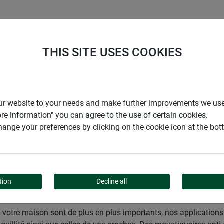
ENTREPRISE
SUPPORT
THIS SITE USES COOKIES
den
Moustiquaire
Applications spéciales
r our website to your needs and make further improvements we us
ore information" you can agree to the use of certain cookies.
ange your preferences by clicking on the cookie icon at the bo
PÉCIALES
tion
Decline all
 votre maison sont de plus en plus importants, nos applications