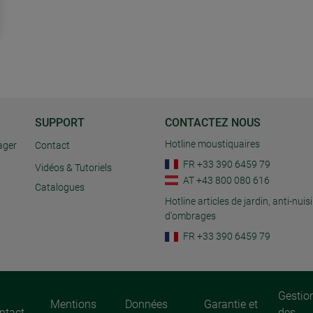
SUPPORT
CONTACTEZ NOUS
Hotline moustiquaires
ager
Contact
FR +33 390 6459 79
Vidéos & Tutoriels
AT +43 800 080 616
Catalogues
Hotline articles de jardin, anti-nuisi
d'ombrages
FR +33 390 6459 79
Gestio
Mentions
Données
Garantie et
ntact
des