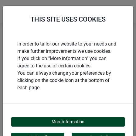
THIS SITE USES COOKIES
Accueil
Souris & rats
In order to tailor our website to your needs and
Piège à rats et à souris métallique
make further improvements we use cookies.
If you click on "More information" you can
agree to the use of certain cookies.
You can always change your preferences by
clicking on the cookie icon at the bottom of
PRODUITS
each page.
PIÈGE À RATS ET À
SOURIS MÉTALLIQUE
More information