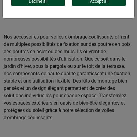
Decline all
Accept all
COULISSANTS
Nos accessoires pour voiles d’ombrage coulissants offrent
de multiples possibilités de fixation sur des poutres en bois,
des poutres en acier ou des murs. Ils ouvrent de
nombreuses possibilités d'utilisation. Que ce soit dans le
jardin d'hiver, sous la pergola ou sur le toit de la terrasse,
nos composants de haute qualité garantissent une fixation
stable et une utilisation flexible. Des kits de montage bien
pensés et un design élégant permettent de créer des
solutions individuelles pour chaque espace. Transformez
vos espaces extérieurs en oasis de bien-être élégantes et
protégées du soleil grâce à notre sélection de voiles
d’ombrage coulissants.