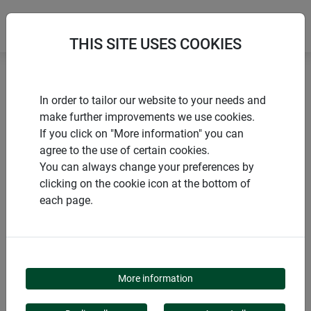
THIS SITE USES COOKIES
Accueil
Produits de Windhager Home & Garden
In order to tailor our website to your needs and
Protection solaire
make further improvements we use cookies.
Accessoires pour voiles d’ombrage coulissants
If you click on "More information" you can
agree to the use of certain cookies.
You can always change your preferences by
clicking on the cookie icon at the bottom of
each page.
CATÉGORIE DE PRODUITS
ACCESSOIRES POUR
More information
VOILES D’OMBRAGE