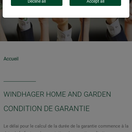
Decline all
Accept all
Accueil
WINDHAGER HOME AND GARDEN
CONDITION DE GARANTIE
Le délai pour le calcul de la durée de la garantie commence à la