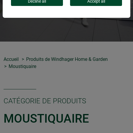
Decline all
Accept all
Accueil
Produits de Windhager Home & Garden
Moustiquaire
CATÉGORIE DE PRODUITS
MOUSTIQUAIRE