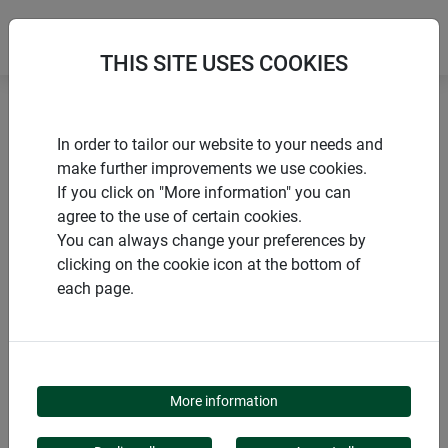
THIS SITE USES COOKIES
Accueil
Souris & rats
Tapettes à souris et rats SNAP
In order to tailor our website to your needs and
make further improvements we use cookies.
If you click on "More information" you can
agree to the use of certain cookies.
You can always change your preferences by
PRODUITS
clicking on the cookie icon at the bottom of
each page.
TAPETTES À SOURIS
ET RATS SNAP
More information