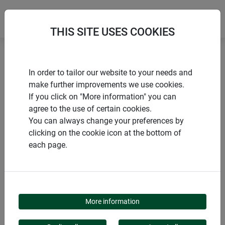
THIS SITE USES COOKIES
Accueil
Campagnols & taupes
In order to tailor our website to your needs and
Rallonge électrique pour appareil sur secteur
make further improvements we use cookies.
If you click on "More information" you can
agree to the use of certain cookies.
You can always change your preferences by
clicking on the cookie icon at the bottom of
PRODUITS
each page.
RALLONGE
ÉLECTRIQUE POUR
More information