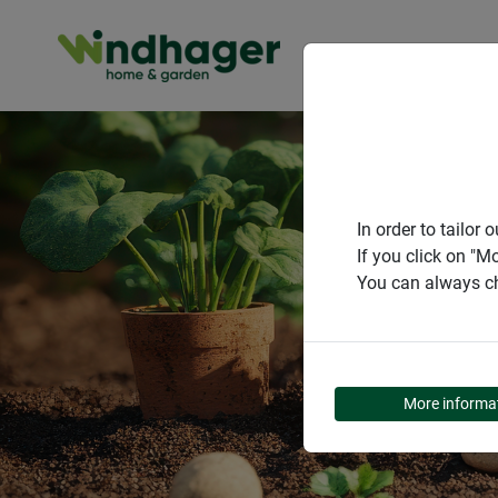
PRODUITS
In order to tailo
If you click on "M
You can always ch
More informa