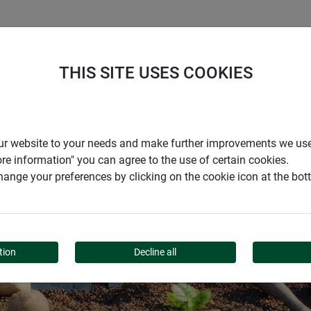
ENTREPRISE
SUPPORT
THIS SITE USES COOKIES
IDÉES ET CONSEILS
r our website to your needs and make further improvements we us
ore information" you can agree to the use of certain cookies.
MAISON ET JARDIN
ange your preferences by clicking on the cookie icon at the bo
AU MEILLEUR DE
LEUR FORME
tion
Decline all