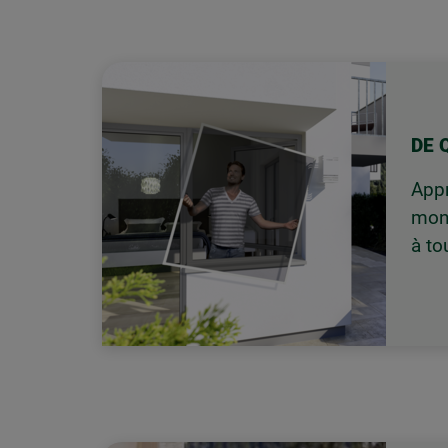
DE 
Appr
mont
à to