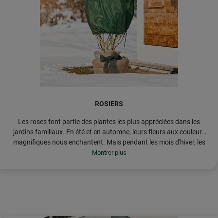
ROSIERS
Les roses font partie des plantes les plus appréciées dans les
jardins familiaux. En été et en automne, leurs fleurs aux couleurs
magnifiques nous enchantent. Mais pendant les mois d'hiver, les
CONSEIL : Les racines ou les points de greffe sensibles
variétés sensibles ont particulièrement besoin de notre soutien.
peuvent être recouverts de manière optimale avec
la collerette pour rosiers
ou
les disques isolants en
fibres de coco
de notre assortiment.