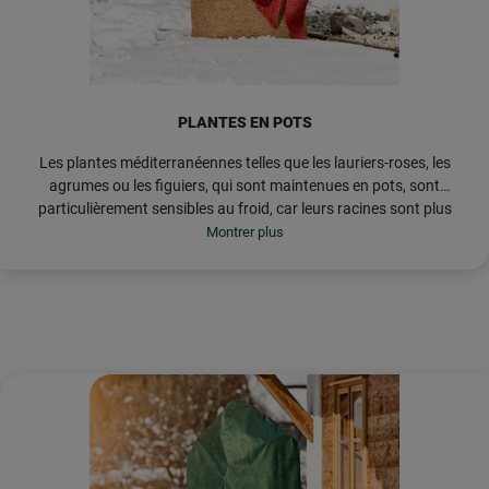
PLANTES EN POTS
Les plantes méditerranéennes telles que les lauriers-roses, les
agrumes ou les figuiers, qui sont maintenues en pots, sont
particulièrement sensibles au froid, car leurs racines sont plus
CONSEIL : Découvrez notre vaste gamme
de voiles et de
vulnérables au gel dans les bacs. De plus, les jeunes pousses et
housses d'hivernage
ainsi que notre
film à bulles
les feuilles tendres ont besoin d'une protection supplémentaire
en hiver.
d'hivernage SUPERPROTECT.
Disponibles en différentes
tailles, ils offrent une protection fiable contre le gel et le
vent et s'installent en un clin d'œil.