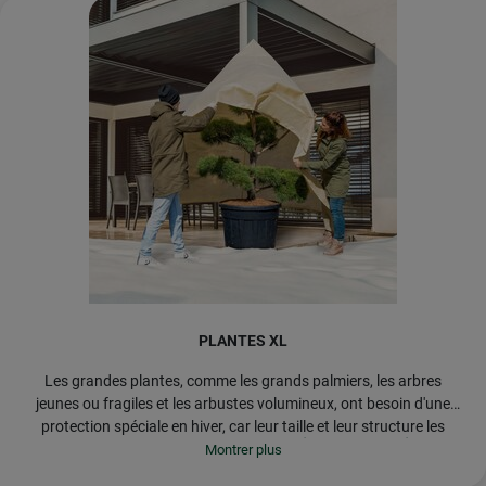
PLANTES XL
Les grandes plantes, comme les grands palmiers, les arbres
jeunes ou fragiles et les arbustes volumineux, ont besoin d'une
protection spéciale en hiver, car leur taille et leur structure les
CONSEIL : Découvrez nos
produits de protection
rendent particulièrement vulnérables aux dégâts du gel.
hivernale XL
, comme
la housse d'hivernage EASY