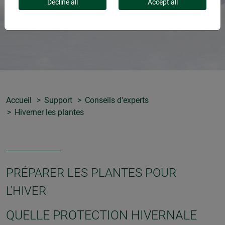
Decline all
Accept all
Accueil
Support
Conseils d'experts
Hiverner les plantes
PRÉPARER LES PLANTES POUR
L'HIVER
QUELLE PROTECTION HIVERNALE