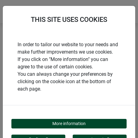
THIS SITE USES COOKIES
Accueil
Souris & rats
In order to tailor our website to your needs and
Piège à souris vivantes multi-prises
make further improvements we use cookies.
If you click on "More information" you can
agree to the use of certain cookies.
You can always change your preferences by
clicking on the cookie icon at the bottom of
PRODUITS
each page.
PIÈGE À SOURIS
VIVANTES MULTI-
More information