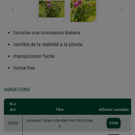
retour
Conti
favorise une croissance linéaire
confère de la stabilité à la plante
manipulation facile
forme fixe
VARIATIONS
N.o-
Art.
Titre
Afficher variation
Anneaux Tuteur standard vert 30cm par
06250
VOIR
3