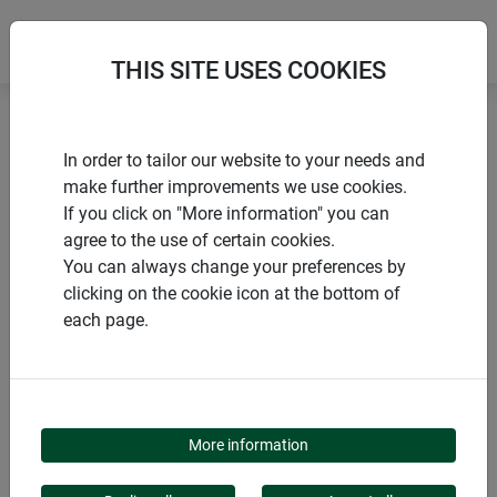
THIS SITE USES COOKIES
Accueil
Tuteurs pour fleurs et arbustes
In order to tailor our website to your needs and
Patère pour pot de fleurs
make further improvements we use cookies.
If you click on "More information" you can
agree to the use of certain cookies.
You can always change your preferences by
clicking on the cookie icon at the bottom of
PRODUITS
each page.
PATÈRE POUR POT DE
FLEURS
More information