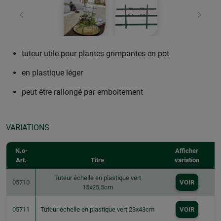
retour
Conti
tuteur utile pour plantes grimpantes en pot
en plastique léger
peut être rallongé par emboitement
VARIATIONS
N.o-
Afficher
Art.
Titre
variation
Tuteur échelle en plastique vert
05710
VOIR
15x25,5cm
05711
Tuteur échelle en plastique vert 23x43cm
VOIR