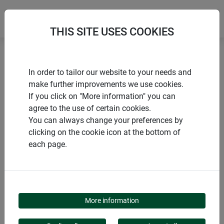
THIS SITE USES COOKIES
Accueil
Tuteurs pour fleurs et arbustes
In order to tailor our website to your needs and
Tuteur spécial plantes en pot
make further improvements we use cookies.
If you click on "More information" you can
agree to the use of certain cookies.
You can always change your preferences by
clicking on the cookie icon at the bottom of
PRODUITS
each page.
TUTEUR SPÉCIAL
PLANTES EN POT
More information