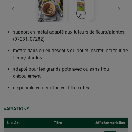
retour
Conti
support en métal adapté aux tuteurs de fleurs/plantes
(07281, 07282)
mettre dans ou en dessous du pot et insérer le tuteur de
fleurs/plantes
adapté pour les grands pots avec ou sans trou
d’écoulement
disponible en deux tailles différentes
VARIATIONS
N.o-Art.
Titre
Afficher variation