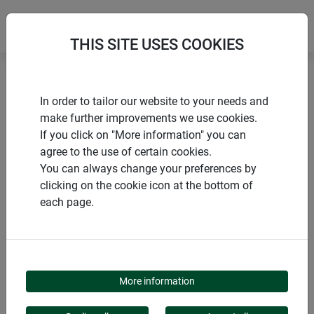
THIS SITE USES COOKIES
Accueil
Jardinage & accessoires
In order to tailor our website to your needs and
Outils de jardinage pour enfants
make further improvements we use cookies.
If you click on "More information" you can
agree to the use of certain cookies.
You can always change your preferences by
clicking on the cookie icon at the bottom of
PRODUITS
each page.
OUTILS DE JARDINAGE
POUR ENFANTS
More information