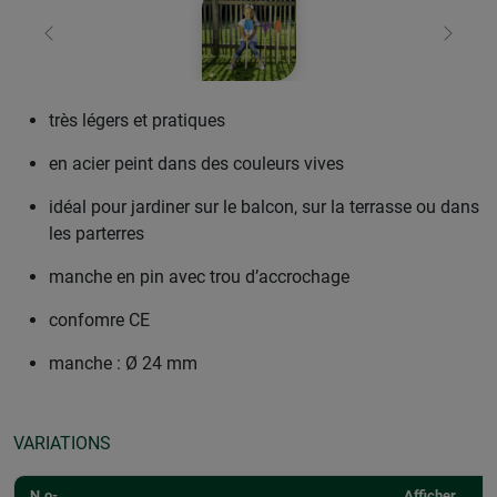
retour
Conti
très légers et pratiques
en acier peint dans des couleurs vives
idéal pour jardiner sur le balcon, sur la terrasse ou dans
les parterres
manche en pin avec trou d’accrochage
confomre CE
manche : Ø 24 mm
VARIATIONS
N.o-
Afficher