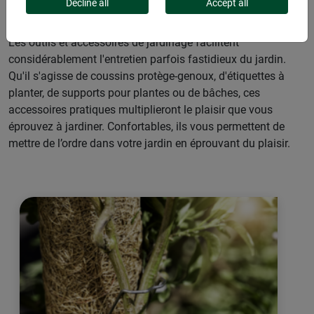
Decline all
Accept all
Les outils et accessoires de jardinage facilitent
considérablement l'entretien parfois fastidieux du jardin.
Qu'il s'agisse de coussins protège-genoux, d'étiquettes à
planter, de supports pour plantes ou de bâches, ces
accessoires pratiques multiplieront le plaisir que vous
éprouvez à jardiner. Confortables, ils vous permettent de
mettre de l’ordre dans votre jardin en éprouvant du plaisir.