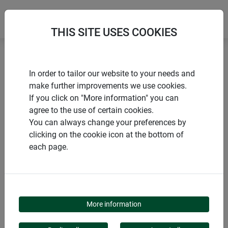
THIS SITE USES COOKIES
Accueil
Produits de Windhager Home & Garden
In order to tailor our website to your needs and
Jardins
Accessoires de jardin
make further improvements we use cookies.
Jardinage & accessoires
If you click on "More information" you can
agree to the use of certain cookies.
You can always change your preferences by
clicking on the cookie icon at the bottom of
each page.
CATÉGORIE DE PRODUITS
JARDINAGE &
More information
ACCESSOIRES