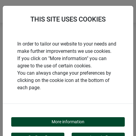
THIS SITE USES COOKIES
Accueil
Jardinage & accessoires
In order to tailor our website to your needs and
Support pour jardinière ajustable (2 x)
make further improvements we use cookies.
If you click on "More information" you can
agree to the use of certain cookies.
You can always change your preferences by
clicking on the cookie icon at the bottom of
PRODUITS
each page.
SUPPORT POUR
JARDINIÈRE
More information