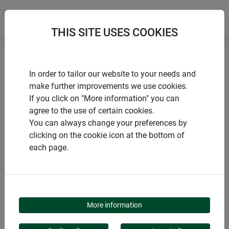
THIS SITE USES COOKIES
Accueil
Toiles
Moustiquaire fibre de verre à la coupe
In order to tailor our website to your needs and
make further improvements we use cookies.
If you click on "More information" you can
agree to the use of certain cookies.
You can always change your preferences by
PRODUITS
clicking on the cookie icon at the bottom of
each page.
MOUSTIQUAIRE FIBRE
DE VERRE À LA COUPE
More information