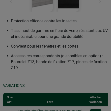
retour
Conti
Protection efficace contre les insectes
Tissu haut de gamme en fibre de verre, résistant aux UV
et indéchirable pour une grande durabilité
Convient pour les fenêtres et les portes
Accessoires correspondants (disponibles en option) :
Bourrelet Z13, bande de fixation Z17, pinces de fixation
Z19
VARIATIONS
N.o-
Afficher
Art.
Titre
variation
Moustiquaire fibre de verre à la coupe 1x30ml