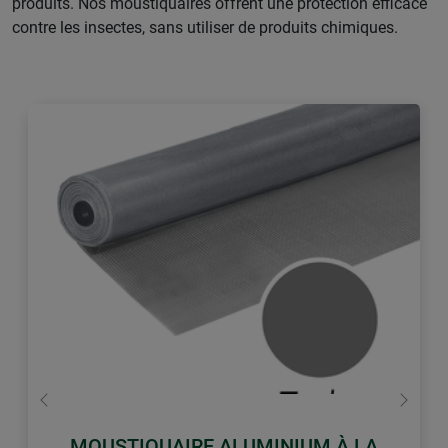
produits. Nos moustiquaires offrent une protection efficace
contre les insectes, sans utiliser de produits chimiques.
retour
Conti
MOUSTIQUAIRE ALUMINIUM À LA