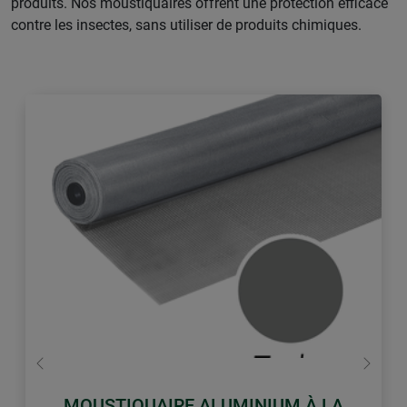
produits. Nos moustiquaires offrent une protection efficace
contre les insectes, sans utiliser de produits chimiques.
retour
Conti
MOUSTIQUAIRE ALUMINIUM À LA