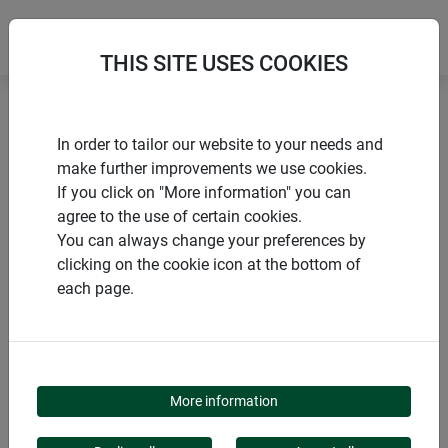
THIS SITE USES COOKIES
Accueil
Toiles
Moustiquaire fibre de verre à la coupe
In order to tailor our website to your needs and
make further improvements we use cookies.
If you click on "More information" you can
agree to the use of certain cookies.
You can always change your preferences by
PRODUITS
clicking on the cookie icon at the bottom of
each page.
MOUSTIQUAIRE FIBRE
DE VERRE À LA COUPE
More information