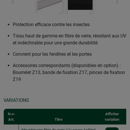
retour
Conti
Protection efficace contre les insectes
Tissu haut de gamme en fibre de verre, résistant aux UV
et indéchirable pour une grande durabilité
Convient pour les fenêtres et les portes
Accessoires correspondants (disponibles en option) :
Bourrelet Z13, bande de fixation Z17, pinces de fixation
Z19
VARIATIONS
N.o-
Afficher
Art.
Titre
variation
Moustiquaire fibre de verre à la coupe 1x30ml