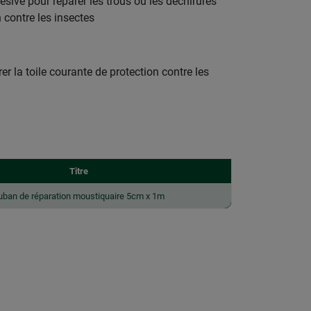
hésive pour réparer les trous ou les déchirures
n contre les insectes
er la toile courante de protection contre les
Titre
uban de réparation moustiquaire 5cm x 1m