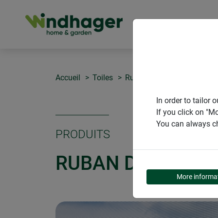
PRODUITS
Accueil
Toiles
Ruban de réparation
In order to tailo
If you click on "M
You can always ch
PRODUITS
RUBAN DE RÉPAR
More informa