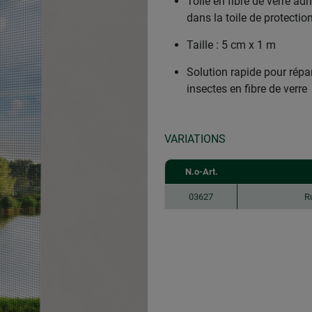
Toile en fibre de verre ad
dans la toile de protectio
Taille : 5 cm x 1 m
Solution rapide pour répar
insectes en fibre de verre
VARIATIONS
N.o-Art.
03627
R