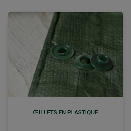
retour
Conti
ŒILLETS EN PLASTIQUE