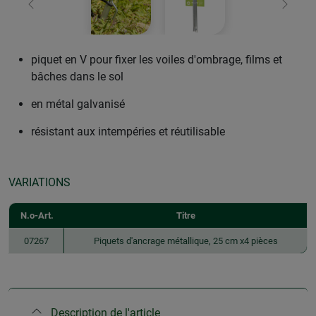
retour
Conti
piquet en V pour fixer les voiles d'ombrage, films et
bâches dans le sol
en métal galvanisé
résistant aux intempéries et réutilisable
VARIATIONS
N.o-Art.
Titre
07267
Piquets d'ancrage métallique, 25 cm x4 pièces
Description de l'article