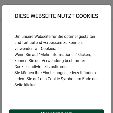
DIESE WEBSEITE NUTZT COOKIES
Startseite
Produkte
Garten
Gartenhilfen
Netze
Um unsere Webseite für Sie optimal gestalten
und fortlaufend verbessern zu können,
verwenden wir Cookies.
Wenn Sie auf "Mehr Informationen" klicken,
können Sie der Verwendung bestimmter
PRODUKTKATEGORIE
Cookies individuell zustimmen.
Sie können Ihre Einstellungen jederzeit ändern,
NETZE
indem Sie auf das Cookie Symbol am Ende der
Seite klicken.
Unsere Netze sind wahre Alleskönner für Ihren Garten: Mit
Erntenetzen wird die Ernte zum Kinderspiel, während