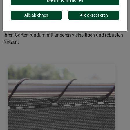
Hagelschutznetze Ihre Pflanzen vor Unwetterschäden
Mehr Informationen
bewahren. Insektenschutznetze halten lästige Schädlinge
fern und sichern gesunde Beete. Für sichere Transporte
Alle ablehnen
Alle akzeptieren
sorgt das Ladungssicherungsnetz, und Vogelschutznetze
verhindern Vogelschäden an Ihren Pflanzen. Schützen Sie
Ihren Garten rundum mit unseren vielseitigen und robusten
Netzen.