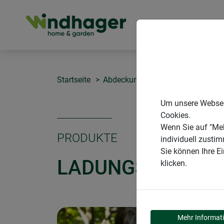
PRODUKTE
Startseite
Abdeckungen
Ladungssicherun
Um unsere Webseit
Cookies.
Wenn Sie auf "Meh
PRODUKTE
individuell zusti
Sie können Ihre E
LADUNGSSICHER
klicken.
Mehr Informat