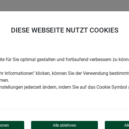
UNTERNEHMEN
KARRIERE
SUPPORT
DIESE WEBSEITE NUTZT COOKIES
gsnetz
e für Sie optimal gestalten und fortlaufend verbessern zu kön
r Informationen" klicken, können Sie der Verwendung bestimmt
mmen.
instellungen jederzeit ändern, indem Sie auf das Cookie Symbol
UNGSNETZ
ionen
Alle ablehnen
Al