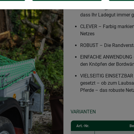
FLEXIBEL UND REISSFEST 
Verarbeitung, verwebte M
dass Ihr Ladegut immer g
CLEVER – Farbig markiert
Netzes
ROBUST – Die Randverstä
EINFACHE ANWENDUNG – Di
den Knöpfen der Bordwä
VIELSEITIG EINSETZBAR – 
gesetzt – ob zum Laubsamm
Pferde – das robuste Netz
VARIANTEN
Art.-Nr.
Be