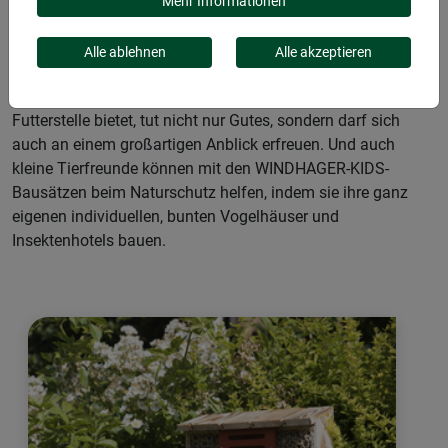
dichtere Bebauung und weniger Grünflächen haben es viele
Mehr Informationen
Tiere leider schwer, einen Rückzugsort und ausreichend
Futter zu finden. Wer der bunten Vielfalt an heimischen
Alle ablehnen
Alle akzeptieren
Vögeln, Eichhörnchen, Igeln, Wildbienen und Marienkäfern
im Garten oder auf dem Balkon Zuflucht und eine
Futterstelle bietet, tut nicht nur Gutes, sondern darf sich
auch an einem großartigen Anblick erfreuen. Und auch
kleine Tierfreunde können mit den WINDHAGER-KIDS-
Bausätzen beim Naturschutz helfen, indem sie ihre ganz
eigenen individuellen, bunten Vogelhäuser und
Insektenhotels bauen.