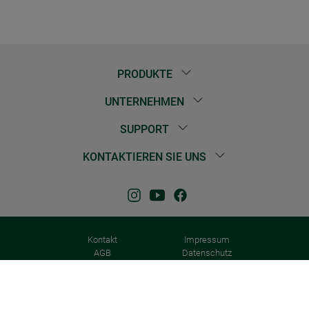
PRODUKTE
UNTERNEHMEN
SUPPORT
KONTAKTIEREN SIE UNS
Kontakt
Impressum
AGB
Datenschutz
Garantie &
Barrierefreiheit
Gewährleistung
© 2026 Windhager Home & Garden