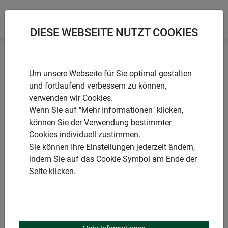
DIESE WEBSEITE NUTZT COOKIES
Startseite
Produkte
Garten
Tiere im Garten
Um unsere Webseite für Sie optimal gestalten
und fortlaufend verbessern zu können,
verwenden wir Cookies.
Wenn Sie auf "Mehr Informationen" klicken,
können Sie der Verwendung bestimmter
PRODUKTKATEGORIE
Cookies individuell zustimmen.
Sie können Ihre Einstellungen jederzeit ändern,
TIERE IM GARTEN
indem Sie auf das Cookie Symbol am Ende der
Seite klicken.
Gibt es schöneres, als morgens von fröhlichem
Vogelgezwitscher geweckt zu werden? Durch immer