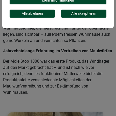
Mehr Informationen
Nichts ist so ärgerlich, wie die Zerstörung des eigenen
Alle ablehnen
Alle akzeptieren
Gartens. Gerade bei liebevoll gepflegtem Rasen sind
Maulwurfshügel besonders gut sichtbar. Auch
Wühlmaustunnel, die meist recht nah unter der Oberfläche
liegen, sind sichtbar – außerdem fressen Wühlmäuse auch
gerne Wurzeln an und vernichten so Pflanzen.
Jahrzehntelange Erfahrung im Vertreiben von Maulwürfen
Der Mole Stop 1000 war das erste Produkt, das Windhager
auf den Markt gebracht hat – und ist nach wie vor
erfolgreich, denn: es funktioniert! Mittlerweile bietet die
Produktpalette verschiedenste Möglichkeiten der
Maulwurfvertreibung und zur Bekämpfung von
Wühlmäusen.