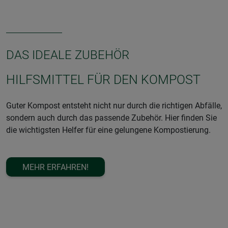
Minimaler Aufwand
Langsame Verrottung
Nicht für große Mengen geeignet
Kann Ungeziefer anziehen
Geeignet für:
Gärtner, die Kompost direkt in Beete oder Mulchflächen
DAS IDEALE ZUBEHÖR
integrieren
HILFSMITTEL FÜR DEN KOMPOST
Guter Kompost entsteht nicht nur durch die richtigen Abfälle,
sondern auch durch das passende Zubehör. Hier finden Sie
die wichtigsten Helfer für eine gelungene Kompostierung.
MEHR ERFAHREN!