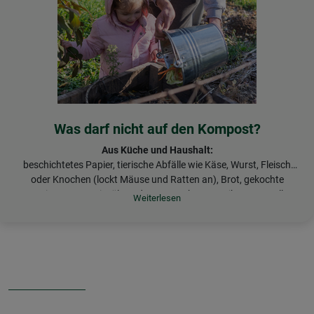
Was darf nicht auf den Kompost?
Aus Küche und Haushalt:
beschichtetes Papier, tierische Abfälle wie Käse, Wurst, Fleisch
oder Knochen (lockt Mäuse und Ratten an), Brot, gekochte
Speisereste, Speiseöle und Fette, Asche von Briketts, Metall,
Aus dem Garten:
Leder, mineralische Abfälle, Windeln, Katzenstreu,
behandeltes Holz, erkrankte Pflanzenteile, Pflanzen mit
Staubsaugerbeutel
Schädlingsbefall, Neophyten (nicht-heimische Pflanzenarten)