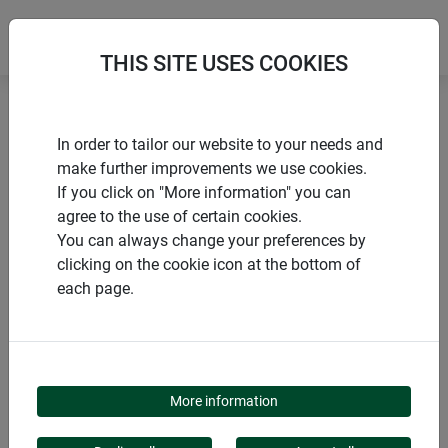
THIS SITE USES COOKIES
Accueil
Voiles d’ombrage
In order to tailor our website to your needs and
Voile d'ombrage CANNES rectangle
make further improvements we use cookies.
If you click on "More information" you can
agree to the use of certain cookies.
You can always change your preferences by
clicking on the cookie icon at the bottom of
PRODUITS
each page.
VOILE D'OMBRAGE
CANNES RECTANGLE
More information