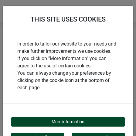
THIS SITE USES COOKIES
Accueil
Voiles d’ombrage
In order to tailor our website to your needs and
Voile d'ombrage CAPRI rectangle
make further improvements we use cookies.
If you click on "More information" you can
agree to the use of certain cookies.
You can always change your preferences by
clicking on the cookie icon at the bottom of
PRODUITS
each page.
VOILE D'OMBRAGE
CAPRI RECTANGLE
More information