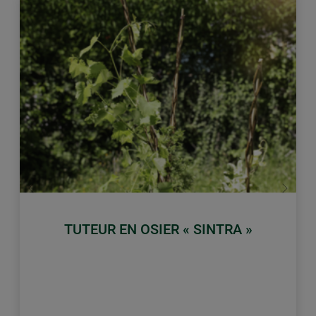
retour
Conti
TUTEUR EN OSIER « SINTRA »