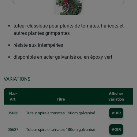
retour
Conti
tuteur classique pour plants de tomates, haricots et
autres plantes grimpantes
résiste aux intempéries
disponible en acier galvanisé ou en époxy vert
VARIATIONS
N.o-
Afficher
Art.
Titre
variation
05636
Tuteur spirale tomates 150cm galvanisé
VOIR
05637
Tuteur spirale tomates 180cm galvanisé
VOIR