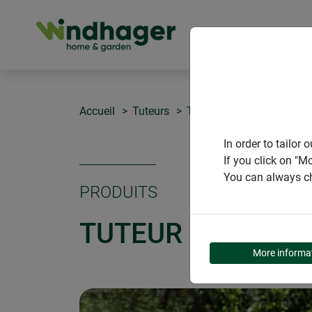
PRODUITS
Accueil
Tuteurs
Tuteur en fibres de coco
In order to tailo
If you click on "M
You can always ch
PRODUITS
TUTEUR EN FIBRE
More informa