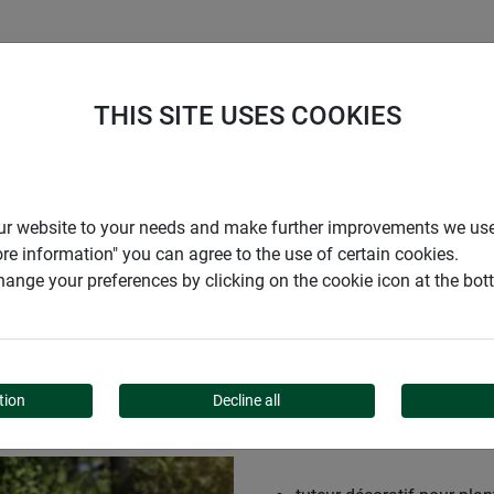
ENTREPRISE
SUPPORT
THIS SITE USES COOKIES
r our website to your needs and make further improvements we us
ore information" you can agree to the use of certain cookies.
ange your preferences by clicking on the cookie icon at the bo
S DE COCO
tion
Decline all