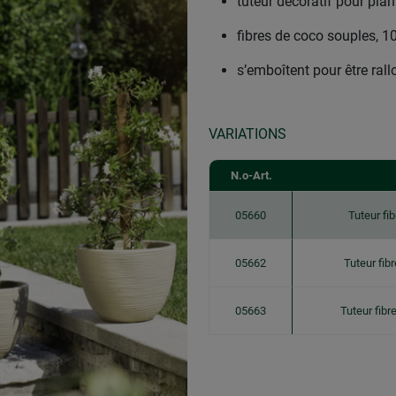
tuteur décoratif pour plant
fibres de coco souples, 1
s’emboîtent pour être ral
VARIATIONS
N.o-Art.
05660
Tuteur fi
05662
Tuteur fib
05663
Tuteur fib