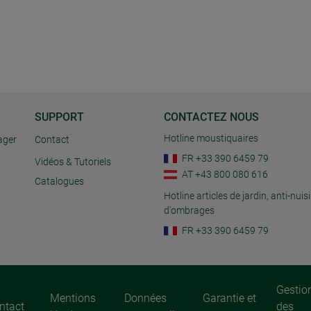
SUPPORT
CONTACTEZ NOUS
Hotline moustiquaires
ager
Contact
FR +33 390 6459 79
Vidéos & Tutoriels
AT +43 800 080 616
Catalogues
Hotline articles de jardin, anti-nuisi
d'ombrages
FR +33 390 6459 79
Gestio
Mentions
Données
Garantie et
ntact
des