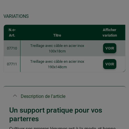
VARIATIONS
N.o-
Afficher
Art.
Titre
variation
Treillage avec câble en acier inox
07710
VOIR
100x18cm
Treillage avec câble en acier inox
07711
VOIR
190x148cm
Description de l'article
Un support pratique pour vos
parterres
Cultiver ses propres légumes est à la mode, et bonne