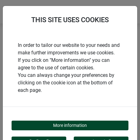
THIS SITE USES COOKIES
Accueil
Tuteurs
Treillage avec câble en acier inox
In order to tailor our website to your needs and
make further improvements we use cookies.
If you click on "More information" you can
agree to the use of certain cookies.
You can always change your preferences by
PRODUITS
clicking on the cookie icon at the bottom of
each page.
TREILLAGE AVEC
CÂBLE EN ACIER INOX
More information