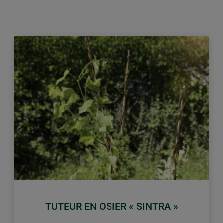
retour
Conti
TUTEUR EN OSIER « SINTRA »