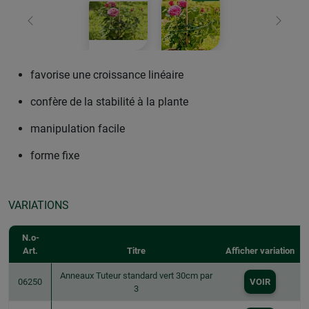
retour
Conti
favorise une croissance linéaire
confère de la stabilité à la plante
manipulation facile
forme fixe
VARIATIONS
N.o-
Art.
Titre
Afficher variation
Anneaux Tuteur standard vert 30cm par
06250
VOIR
3