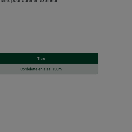
nelle: pour durer en extérieur
Titre
Cordelette en sisal 150m