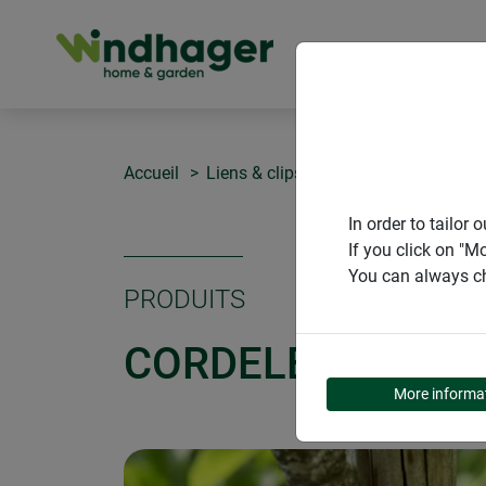
PRODUITS
Accueil
Liens & clips
Cordelette en sisal
In order to tailo
If you click on "M
You can always ch
PRODUITS
CORDELETTE EN S
More informa