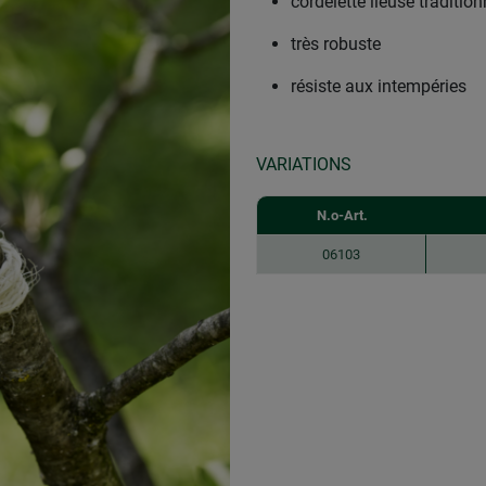
cordelette lieuse tradition
très robuste
résiste aux intempéries
VARIATIONS
N.o-Art.
06103