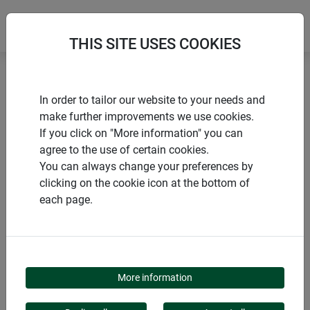
THIS SITE USES COOKIES
Accueil
Produits de Windhager Home & Garden
In order to tailor our website to your needs and
Jardins
Accessoires de jardin
Liens & clips
make further improvements we use cookies.
If you click on "More information" you can
agree to the use of certain cookies.
You can always change your preferences by
clicking on the cookie icon at the bottom of
CATÉGORIE DE PRODUITS
each page.
LIENS & CLIPS
More information
Les liens et les clips sont des accessoires indispensables au