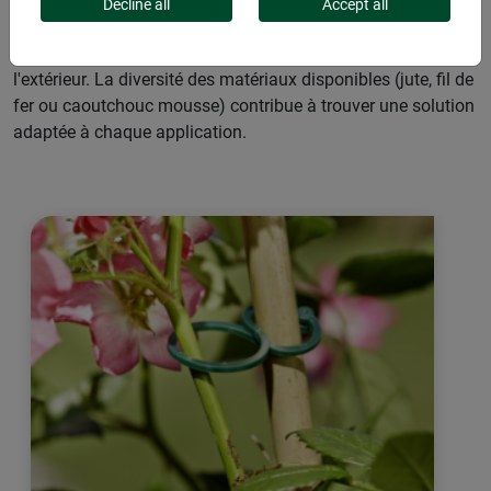
jardin et à la maison. Qu'il s'agisse d'attacher des plantes,
Decline all
Accept all
d'organiser des câbles ou de regrouper divers objets, ils
facilitent de nombreux travaux, tant à l'intérieur qu'à
l'extérieur. La diversité des matériaux disponibles (jute, fil de
fer ou caoutchouc mousse) contribue à trouver une solution
adaptée à chaque application.