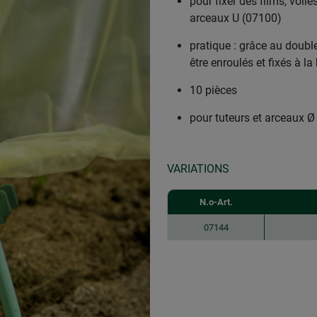
pour fixer des films, voi
arceaux U (07100)
pratique : grâce au double
être enroulés et fixés à l
10 pièces
pour tuteurs et arceaux 
VARIATIONS
N.o-Art.
07144