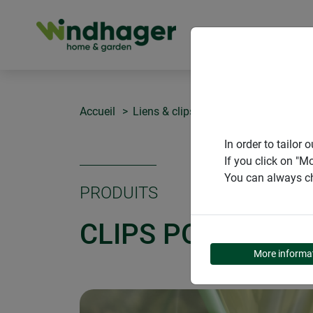
PRODUITS
Accueil
Liens & clips
Clips pour arceaux
In order to tailo
If you click on "M
You can always ch
PRODUITS
CLIPS POUR ARC
More informa