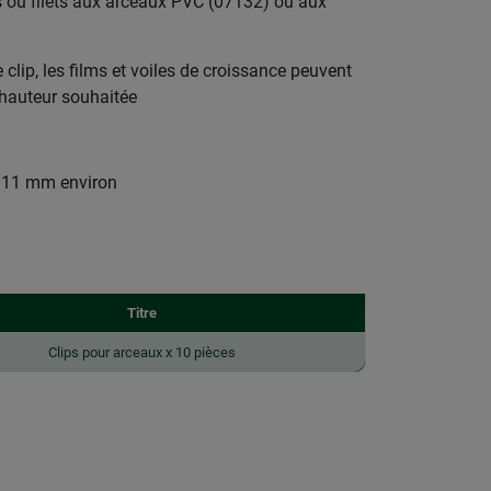
les ou filets aux arceaux PVC (07132) ou aux
 clip, les films et voiles de croissance peuvent
a hauteur souhaitée
Ø 11 mm environ
Titre
Clips pour arceaux x 10 pièces