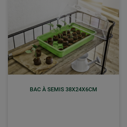
retour
Conti
BAC À SEMIS 38X24X6CM