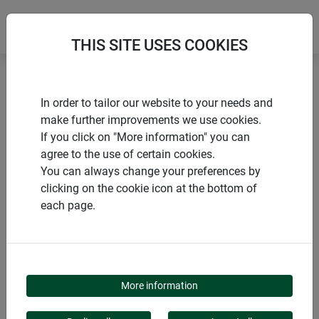
THIS SITE USES COOKIES
Accueil
Serres
Mini-serre d’interieur avec pastilles
In order to tailor our website to your needs and
make further improvements we use cookies.
If you click on "More information" you can
agree to the use of certain cookies.
You can always change your preferences by
PRODUITS
clicking on the cookie icon at the bottom of
each page.
MINI-SERRE
D’INTERIEUR AVEC
More information
PASTILLES