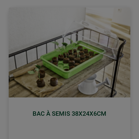
retour
Conti
BAC À SEMIS 38X24X6CM