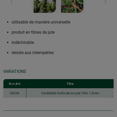
retour
Conti
utilisable de manière universelle
produit en fibres de jute
indéchirable
résiste aux intempéries
VARIATIONS
N.o-Art.
Titre
06236
Cordelette horticole en jute 70m 1,5mm