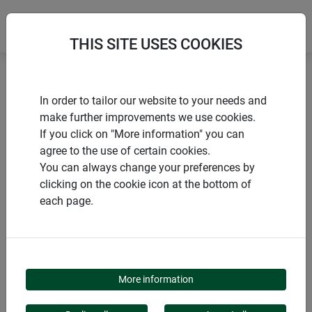
THIS SITE USES COOKIES
Accueil
Protection d’hivernage durable
In order to tailor our website to your needs and
Cordelette décorative en jute
make further improvements we use cookies.
If you click on "More information" you can
agree to the use of certain cookies.
You can always change your preferences by
clicking on the cookie icon at the bottom of
PRODUITS
each page.
CORDELETTE
DÉCORATIVE EN JUTE
More information