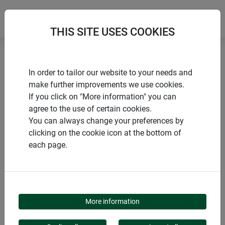
THIS SITE USES COOKIES
Accueil
Liens & clips
Fil de fer revêtu de jute
In order to tailor our website to your needs and
make further improvements we use cookies.
If you click on "More information" you can
agree to the use of certain cookies.
You can always change your preferences by
PRODUITS
clicking on the cookie icon at the bottom of
each page.
FIL DE FER REVÊTU DE
JUTE
More information