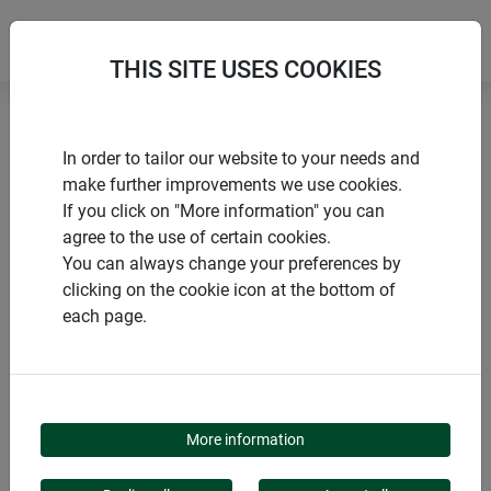
THIS SITE USES COOKIES
Accueil
Treillis
Support décoratif à visser 3D
In order to tailor our website to your needs and
make further improvements we use cookies.
If you click on "More information" you can
agree to the use of certain cookies.
You can always change your preferences by
PRODUITS
clicking on the cookie icon at the bottom of
each page.
SUPPORT DÉCORATIF
À VISSER 3D
More information