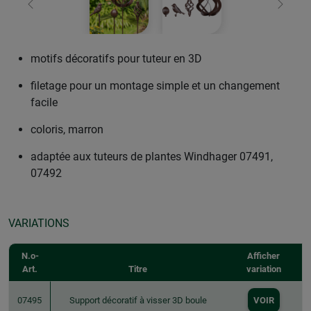
retour
Conti
motifs décoratifs pour tuteur en 3D
filetage pour un montage simple et un changement
facile
coloris, marron
adaptée aux tuteurs de plantes Windhager 07491,
07492
VARIATIONS
N.o-
Afficher
Art.
Titre
variation
07495
Support décoratif à visser 3D boule
VOIR