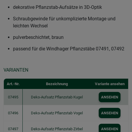
dekorative Pflanzstab-Aufsätze in 3D-Optik
Schraubgewinde für unkomplizierte Montage und
leichten Wechsel
pulverbeschichtet, braun
passend für die Windhager Pflanzstäbe 07491, 07492
VARIANTEN
Art.-Nr.
Bezeichnung
Variante ansehen
07495
Deko-Aufsatz Pflanzstab Kugel
ANSEHEN
07496
Deko-Aufsatz Pflanzstab Vogel
ANSEHEN
07497
Deko-Aufsatz Pflanzstab Zirbel
ANSEHEN