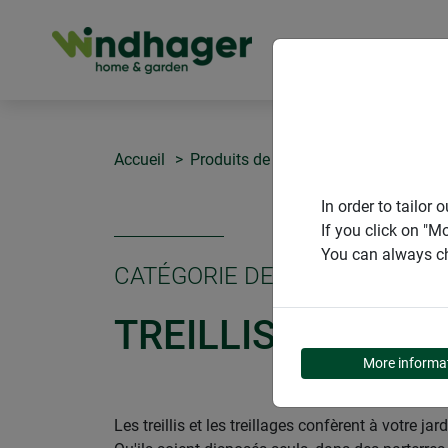
PRODUITS
Accueil
Produits de Windhager Home & Gar
In order to tailo
If you click on "M
You can always ch
CATÉGORIE DE PRODUITS
TREILLIS
More informa
Les treillis et les treillages confèrent à votre j