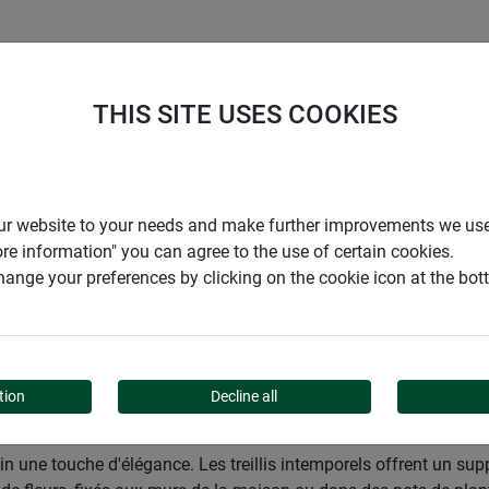
ENTREPRISE
SUPPORT
THIS SITE USES COOKIES
den
Jardins
Décoration
Tuteurs
Treillis
r our website to your needs and make further improvements we us
ore information" you can agree to the use of certain cookies.
ange your preferences by clicking on the cookie icon at the bo
tion
Decline all
ardin une touche d'élégance. Les treillis intemporels offrent un su