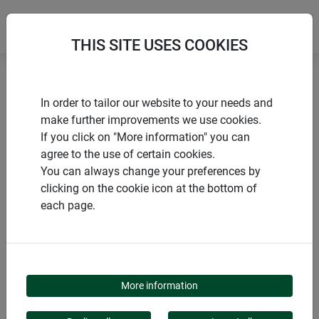
THIS SITE USES COOKIES
Accueil
Bordures à gazon
In order to tailor our website to your needs and
Crochet de fixation pour bordure à gazon en rouleau
make further improvements we use cookies.
If you click on "More information" you can
agree to the use of certain cookies.
You can always change your preferences by
clicking on the cookie icon at the bottom of
PRODUITS
each page.
CROCHET DE FIXATION
POUR BORDURE À
More information