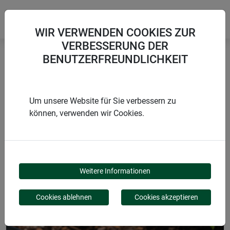
WIR VERWENDEN COOKIES ZUR
VERBESSERUNG DER
BENUTZERFREUNDLICHKEIT
Startseite
Rasenkanten
Erdanker für Rasenkanten
Um unsere Website für Sie verbessern zu
können, verwenden wir Cookies.
PRODUKTE
ERDANKER FÜR
Weitere Informationen
RASENKANTEN
Cookies ablehnen
Cookies akzeptieren