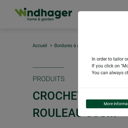
PRODUITS
Accueil
Bordures à gazon
Crochet de fixa
In order to tailo
If you click on "M
You can always ch
PRODUITS
CROCHET DE FIX
More informa
ROULEAU 30CM