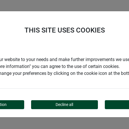
ENTREPRISE
SUPPORT
THIS SITE USES COOKIES
tion pour bordure à gazon en rouleau 30cm
r our website to your needs and make further improvements we us
ore information" you can agree to the use of certain cookies.
ange your preferences by clicking on the cookie icon at the bo
ATION POUR BORDURE À
tion
Decline all